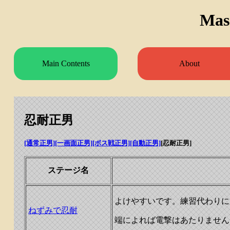
Mas
Main Contents
About
忍耐正男
[通常正男]
[一画面正男]
[ボス戦正男]
[自動正男]
[忍耐正男]
ステージ名
よけやすいです。練習代わりに
ねずみで忍耐
端によれば電撃はあたりません