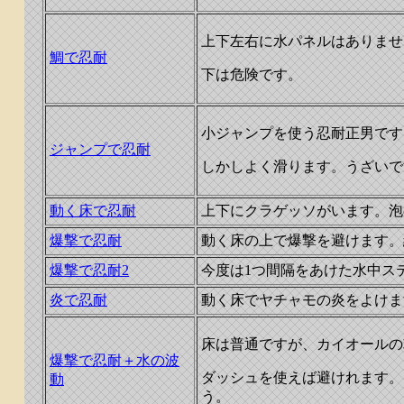
上下左右に水パネルはありませ
鯛で忍耐
下は危険です。
小ジャンプを使う忍耐正男です
ジャンプで忍耐
しかしよく滑ります。うざいで
動く床で忍耐
上下にクラゲッソがいます。泡
爆撃で忍耐
動く床の上で爆撃を避けます。
爆撃で忍耐2
今度は1つ間隔をあけた水中ス
炎で忍耐
動く床でヤチャモの炎をよけま
床は普通ですが、カイオールの
爆撃で忍耐＋水の波
ダッシュを使えば避けれます。
動
う。