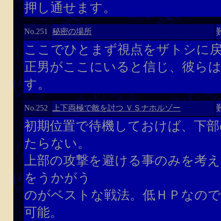
押し通せます。
秘密の場所
No.251
ここでひとまず視点をザトシに
正男がここにいると信じ、彼らは
す。
上下両極で敵を討つ ＶＳナホルゾー
No.252
初期位置で待機しておけば、下部
たらない。
上部の攻撃を避ける事のみを考え
をうかがう
のがベストな戦法。低ＨＰなので
可能。