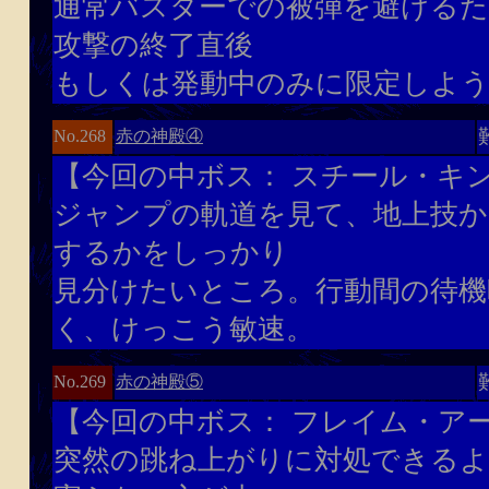
通常バスターでの被弾を避けるた
攻撃の終了直後
もしくは発動中のみに限定しよう
赤の神殿④
No.268
【今回の中ボス： スチール・キン
ジャンプの軌道を見て、地上技か
するかをしっかり
見分けたいところ。行動間の待機
く、けっこう敏速。
赤の神殿⑤
No.269
【今回の中ボス： フレイム・アー
突然の跳ね上がりに対処できるよ