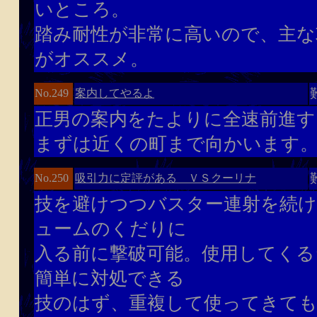
いところ。
踏み耐性が非常に高いので、主な
がオススメ。
案内してやるよ
No.249
正男の案内をたよりに全速前進す
まずは近くの町まで向かいます
吸引力に定評がある ＶＳクーリナ
No.250
技を避けつつバスター連射を続
ュームのくだりに
入る前に撃破可能。使用してくる
簡単に対処できる
技のはず、重複して使ってきて