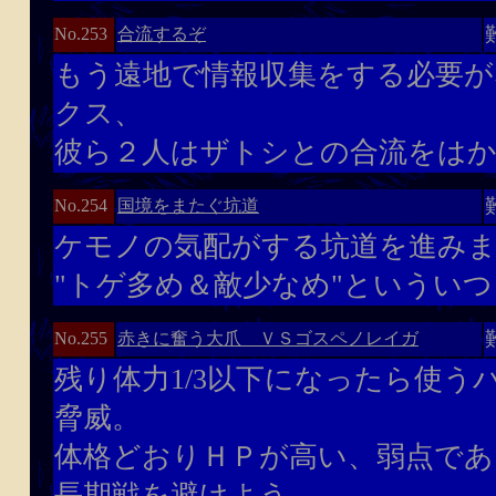
合流するぞ
No.253
もう遠地で情報収集をする必要が
クス、
彼ら２人はザトシとの合流をはか
国境をまたぐ坑道
No.254
ケモノの気配がする坑道を進み
"トゲ多め＆敵少なめ"というい
赤きに奮う大爪 ＶＳゴスペノレイガ
No.255
残り体力1/3以下になったら使う
脅威。
体格どおりＨＰが高い、弱点であ
長期戦を避けよう。