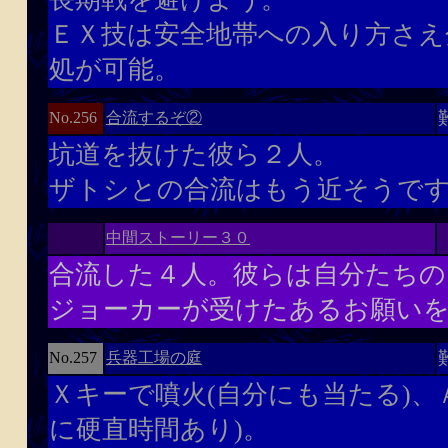
ＥＸ技は安全地帯への入り方さえ
処が可能。
合流するぞ②
No.256
坑道を抜けた彼ら２人。
ザトシとの合流はもう近そうで
中間ストーリー３０
合流した４人。彼らは自分たちの
ジョーカーが受けたあるお願い
兵器工場の庭
No.257
Ｘキーで噴火(自分にも当たる)、
に硬直時間あり)。