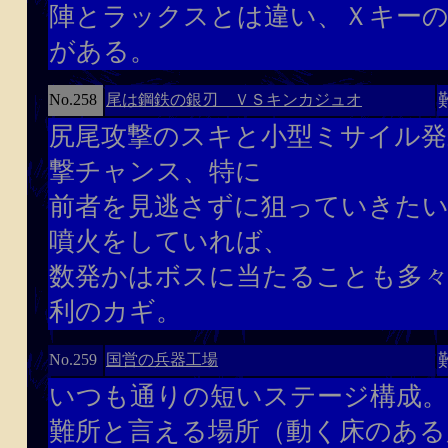
陣とラックスとは違い、Ｘキーの
がある。
尾は鋼鉄の銀刃 ＶＳキンカジュオ
No.258
尻尾攻撃のスキと小型ミサイル発
撃チャンス、特に
前者を見逃さずに狙っていきた
噴火をしていれば、
数発かはボスに当たることも多々
利のカギ。
国営の兵器工場
No.259
いつも通りの短いステージ構成。
難所と言える場所（動く床のある