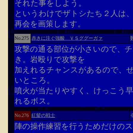
それた事をしよう。
というわけでザトシたち２人は
再会を画策します。
赤きに注ぐ強酸 ＶＳググーガァ
No.275
攻撃の通る部位が小さいので、チ
き。岩殴りで攻撃を
加えれるチャンスがあるので、
いところ。
噴火が当たりやすく、けっこう早
れるボス。
紅髪の戦士
No.276
陣の操作練習を行うためだけのス