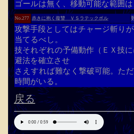
ゴールは無く、移動可能な範囲は
赤きに抱く復讐 ＶＳラテックボル
No.277
攻撃手段としてはチャージ斬り
当てるべし。
技それぞれの予備動作（ＥＸ技に
避法を確立させ
さえすれば難なく撃破可能。ただ
時間がいる。
戻る