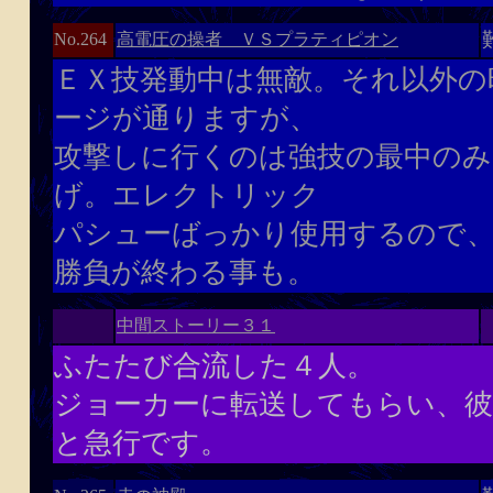
高電圧の操者 ＶＳプラティピオン
No.264
ＥＸ技発動中は無敵。それ以外の
ージが通りますが、
攻撃しに行くのは強技の最中の
げ。エレクトリック
パシューばっかり使用するので、
勝負が終わる事も。
中間ストーリー３１
ふたたび合流した４人。
ジョーカーに転送してもらい、彼
と急行です。