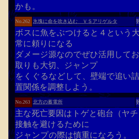
かも。
氷塊に命を吹き込む ＶＳアリゲルタ
No.262
ボスに魚をぶつけると４という
常に頼りになる
ダメージ源なのでぜひ活用して
取りも大切、ジャンプ
をくぐるなどして、壁端で追い
置関係を調整しよう。
北方の蓄電所
No.263
主な死亡要因はトゲと砲台（ヤチ
接触を避けるために
ジャンプの際は慎重になろう。