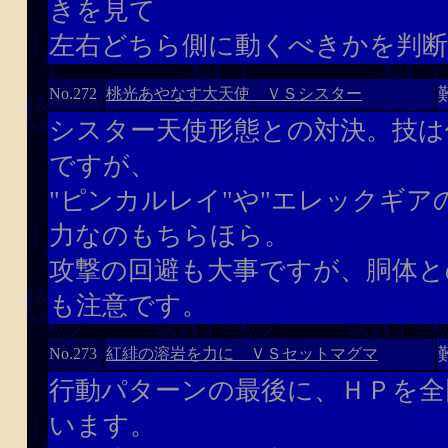
きを見て
左右どちら側に動くべきかを判
桃光あやなす大天使 ＶＳシスター
No.272
シスター天使形態との対決。技は
ですが、
"ピンカルレイ"や"エレックギア
力なのもちらほら。
攻撃の回避も大事ですが、胴体と
も注意です。
紅緋の溶岩を力に ＶＳセットマグマ
No.273
行動パターンの最後に、ＨＰを全
います。