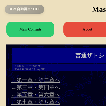
Mas
BGM自動再生: OFF
Main Contents
About
普通ザトシ
・今回はストーリー制です。
・普通正男の続編のような感じ
←第一章・第二章へ
←第三章・第四章へ
←第五章・第六章へ
←第七章・第八章へ