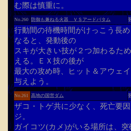
む際は慎重に。
防御も兼ねる火器 ＶＳアードバタム
No.260
行動間の待機時間がけっこう長め
なると、発動後の
スキが大きい技が２つ加わるた
える。ＥＸ技の後が
最大の攻め時、ヒット＆アウェイ
与えよう。
高地の国営ダム
No.261
ザコ・トゲ共に少なく、死亡要因
ジ。
ガイコツ(カメ)がいる場所は、