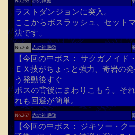
赤の神殿
No.265
ラストダンジョンに突入。
ここからボスラッシュ、セット
決です。
赤の神殿②
No.266
【今回の中ボス： サクガノイド・
ＥＸ技がちょっと強力、奇岩の発
う発動後すぐ
ボスの背後にまわりこもう。そ
れも回避が簡単。
赤の神殿③
No.267
【今回の中ボス： ジキソー・クー