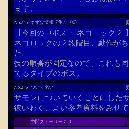
ます。
まずは情報収集だぜ②
No.245
【今回の中ボス： ネコロック２ 
ネコロックの２段階目、動作が
た。
技の順番が固定なので、これも同
てるタイプのボス。
ついて来い
No.246
サモンについていくことにした
彼いわく、よい参考資料をみせ
中間ストーリー２９