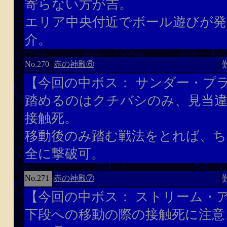
寄らない方が吉。
エリア中央付近でボール遊びが発
介。
赤の神殿⑥
No.270
【今回の中ボス： サンダー・プラ
踏めるのはクチバシのみ、見当
接触死。
移動後のみ踏む戦法をとれば、ち
全に撃破可。
赤の神殿⑦
No.271
【今回の中ボス： ストリーム・ア
下段への移動の際の接触死に注意