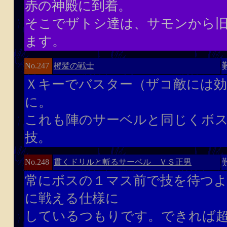
赤の神殿に到着。
そこでザトシ達は、サモンから
ます。
橙髪の戦士
No.247
Ｘキーでバスター（ザコ敵には効
に。
これも陣のサーベルと同じくボ
技。
貫くドリルと斬るサーベル ＶＳ正男
No.248
常にボスの１マス前で技を待つ
に戦える仕様に
しているつもりです。できれば